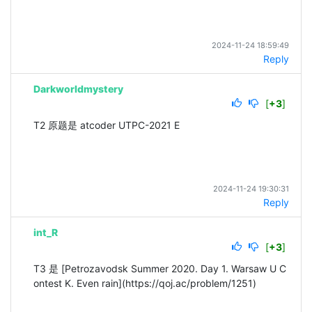
2024-11-24 18:59:49
Reply
Darkworldmystery
[
+3
]
T2 原题是 atcoder UTPC-2021 E 
2024-11-24 19:30:31
Reply
int_R
[
+3
]
T3 是 [Petrozavodsk Summer 2020. Day 1. Warsaw U C
ontest K. Even rain](https://qoj.ac/problem/1251)