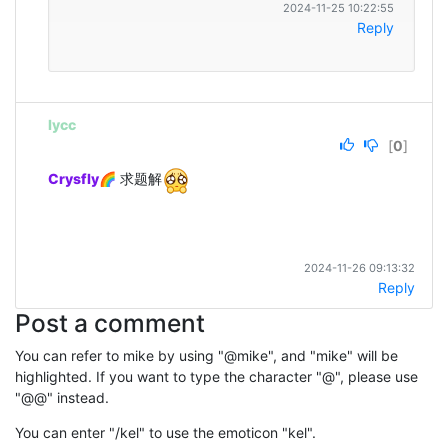
2024-11-25 10:22:55
Reply
lycc
[
0
]
Crysfly🌈
 求题解
2024-11-26 09:13:32
Reply
Post a comment
You can refer to mike by using "@mike", and "mike" will be
highlighted. If you want to type the character "@", please use
"@@" instead.
You can enter "/kel" to use the emoticon "kel".