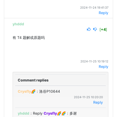
2024-11-24 19:41:37
Reply
yhddd
[
+4
]
有 T4 题解或原题吗
2024-11-25 10:19:12
Reply
Comment replies
Crysfly🌈
：洛谷P10644
2024-11-25 10:20:20
Reply
yhddd
：Reply 
Crysfly🌈
🌈：多谢