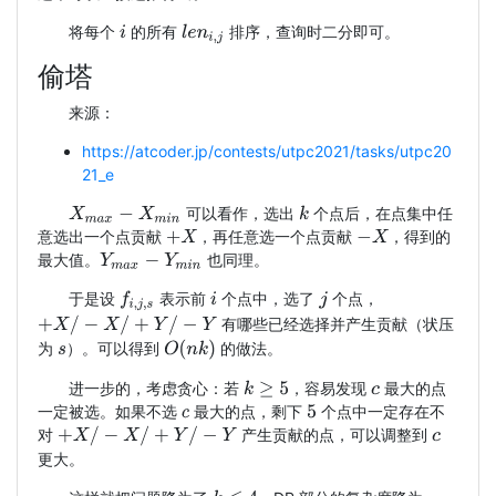
将每个
的所有
排序，查询时二分即可。
l
e
n
i
,
j
i
偷塔
来源：
https://atcoder.jp/contests/utpc2021/tasks/utpc20
21_e
可以看作，选出
个点后，在点集中任
X
m
a
x
−
X
m
i
n
k
意选出一个点贡献
，再任意选一个点贡献
，得到的
+
X
−
X
最大值。
也同理。
Y
m
a
x
−
Y
m
i
n
于是设
表示前
个点中，选了
个点，
f
i
,
j
,
s
i
j
+
X
/
−
X
/
+
Y
/
−
Y
有哪些已经选择并产生贡献（状压
O
(
n
k
)
为
）。可以得到
的做法。
s
进一步的，考虑贪心：若
，容易发现
最大的点
k
≥
5
c
一定被选。如果不选
最大的点，剩下
个点中一定存在不
c
5
+
X
/
−
X
/
+
Y
/
−
Y
对
产生贡献的点，可以调整到
c
更大。