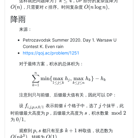
这样就把问题降为了
，DP 部分的复杂度降为
k
≤
4
O
(
n
)
O
(
n
log
n
)
，只需要对
排序。时间复杂度
。
c
降雨
来源：
Petrozavodsk Summer 2020. Day 1. Warsaw U
Contest K. Even rain
https://qoj.ac/problem/1251
对于最终方案，积水的总体积为：
∑
k
=
1
n
min
{
max
1
≤
j
≤
k
h
j
,
max
k
≤
j
≤
n
h
k
}
−
h
k
注意到只与前缀、后缀最大值有关，因此可以 DP：
设
表示前缀
个格子中，选了
个抹平，此
f
i
,
j
,
p
,
s
,
0
/
1
i
j
时前缀最大高度为
，后缀最大高度为
，积水数量
mod
2
p
s
0
/
1
为
。
观察到
都只有至多
种取值，状态数为
k
+
1
p
,
s
O
(
n
k
3
)
O
(
1
)
，转移为
。