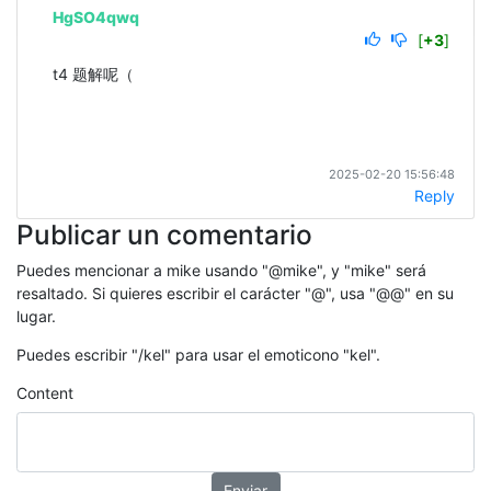
HgSO4qwq
[
+3
]
t4 题解呢（
2025-02-20 15:56:48
Reply
Publicar un comentario
Puedes mencionar a mike usando "@mike", y "mike" será
resaltado. Si quieres escribir el carácter "@", usa "@@" en su
lugar.
Puedes escribir "/kel" para usar el emoticono "kel".
Content
Enviar