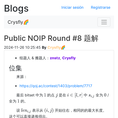
Blogs
Iniciar sesión
Registrarse
Navigat
Crysfly🌈
Public NOIP Round #8 题解
2024-11-26 10:25:45
By
Crysfly🌈
组题人 & 搬题人：
znstz
,
Crysfly
位集
来源：
https://qoj.ac/contest/1403/problem/7717
i
∈
[
l
,
r
]
最后 bitset 中为
的点
是在
中
全为
/
1
j
s
i
,
j
0
全为
的。
1
(
i
,
j
)
设
表示从
开始往右，相同的的最大长度。
l
e
n
i
,
j
这个可以直接递推得出。