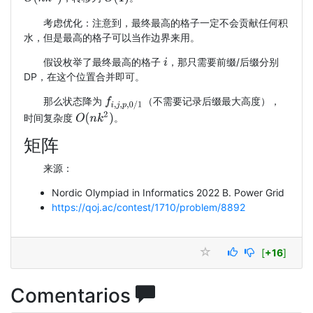
考虑优化：注意到，最终最高的格子一定不会贡献任何积
水，但是最高的格子可以当作边界来用。
假设枚举了最终最高的格子
，那只需要前缀/后缀分别
i
DP，在这个位置合并即可。
那么状态降为
（不需要记录后缀最大高度），
f
i
,
j
,
p
,
0
/
1
O
(
n
k
2
)
时间复杂度
。
矩阵
来源：
Nordic Olympiad in Informatics 2022 B. Power Grid
https://qoj.ac/contest/1710/problem/8892
[
+16
]
Comentarios