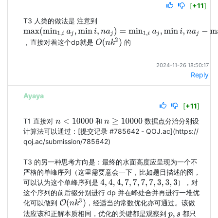
[
+11
]
T3 人类的做法是 注意到 
max
(
min
1
,
i
a
j
,
min
i
,
n
a
j
)
=
min
1
,
i
a
j
,
min
i
,
n
a
j
−
max
(
a
i
)
O
(
n
k
2
)
，直接对着这个dp就是 
 的
2024-11-26 18:50:17
Reply
Ayaya
[
+11
]
T1 直接对 
 和 
 数据点分治分别设
n
<
10000
n
≥
10000
计算法可以通过：[提交记录 #785642 - QOJ.ac](https://
qoj.ac/submission/785642)

T3 的另一种思考方向是：最终的水面高度应呈现为一个不
严格的单峰序列（这里需要意会一下，比如题目描述的图，
可以认为这个单峰序列是 
），对
4
,
4
,
4
,
7
,
7
,
7
,
7
,
3
,
3
,
3
这个序列的前后缀分别进行 dp 并在峰处合并再进行一堆优
O
(
n
k
3
)
化可以做到 
，经适当的常数优化亦可通过。该做
法应该和正解本质相同，优化的关键都是观察到 
 都只
p
,
s