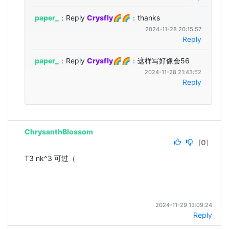
paper_
：Reply 
Crysfly🌈
🌈：thanks
2024-11-28 20:15:57
Reply
paper_
：Reply 
Crysfly🌈
🌈：这样写好像会56
2024-11-28 21:43:52
Reply
ChrysanthBlossom
[
0
]
T3 nk^3 可过（
2024-11-29 13:09:24
Reply