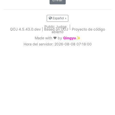
Español
Public Judge
|
QOJ 4.5.43.0.dev
|
Based on UOJ - Proyecto de código
abierto
Made with ❤️ by
Qingyu✨
Hora del servidor: 2026-08-08 07:18:00