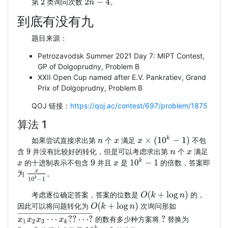
第
类询问次数
。
2
n
−
4
2
到底有没有九
题目来源：
Petrozavodsk Summer 2021 Day 7: MIPT Contest,
GP of Dolgoprudny, Problem B
XXII Open Cup named after E.V. Pankratiev, Grand
Prix of Dolgoprudny, Problem B
QOJ 链接：
https://qoj.ac/contest/697/problem/1875
算法 1
x
×
(
10
k
−
1
)
如果尝试直接求出第
个
满足
不包
n
x
含
并没有比较好的转化，但是可以考虑求出第
个
满足
9
n
x
10
k
−
1
的十进制表示不包含
并且
是
的倍数，答案即
x
9
x
x
10
k
−
1
为
。
O
(
k
+
log
n
)
考虑逐位确定答案，答案的位数是
的，
O
(
k
+
log
n
)
因此可以将问题转化为
次询问形如
x
1
x
2
x
3
⋯
x
k
?
?
⋯
?
¯
的数有多少种方案将
替换为
?