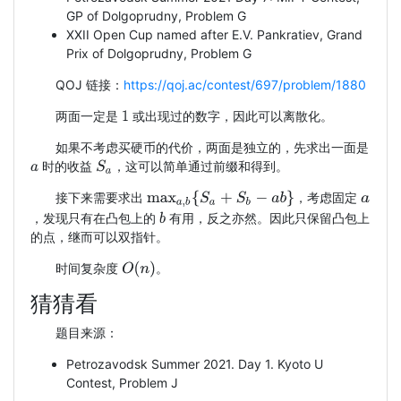
GP of Dolgoprudny, Problem G
XXII Open Cup named after E.V. Pankratiev, Grand
Prix of Dolgoprudny, Problem G
QOJ 链接：
https://qoj.ac/contest/697/problem/1880
两面一定是
或出现过的数字，因此可以离散化。
1
如果不考虑买硬币的代价，两面是独立的，先求出一面是
时的收益
，这可以简单通过前缀和得到。
S
a
a
max
a
,
b
{
S
a
+
S
b
−
a
b
}
接下来需要求出
，考虑固定
a
，发现只有在凸包上的
有用，反之亦然。因此只保留凸包上
b
的点，继而可以双指针。
O
(
n
)
时间复杂度
。
猜猜看
题目来源：
Petrozavodsk Summer 2021. Day 1. Kyoto U
Contest, Problem J