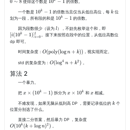
10
k
−
1
使得这个数是
的倍数。
0
∼
8
10
k
−
1
一个数是
的倍数当且仅当从低往高位，每
位
k
10
k
−
1
划为一段，所有段的和是
的倍数。
因为段数很少（设为
），不妨先枚举这个和，即
l
[
i
(
10
k
−
1
)
]
i
=
0
l
。接下来按照在段中的位置，从低往高数位
dp 即可。
O
(
poly
(
log
n
+
k
)
)
时间复杂度：
，视实现而定。
O
(
log
4
n
+
k
2
)
std 的复杂度为：
。
算法 2
一个暴力。
x
×
(
10
k
−
1
)
x
×
10
k
把
拆分为
和
相减。
x
不难发现，如果无脑从低到高 DP ，需要记录低位的
个
k
位置分别选了什么。
直接二分答案，然后暴力 DP ，复杂度
O
(
10
k
(
k
+
log
n
)
2
)
。