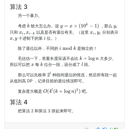
算法 3
另一个暴力。
y
=
x
×
(
10
k
−
1
)
考虑
较大怎么办。设
，那么
k
y
i
只和
以及是否有退位有关。（这里
分别表示
x
i
,
x
i
−
k
x
i
,
y
i
十进制下的第
位。）
x
,
y
i
除了退位以外，不同的
是独立的！
i
mod
k
毛估估一下，答案长度应该不会比
大多少。
k
+
log
n
所以可以把
每
位分一段，设分成了
段。
k
l
x
2
l
那么可以先枚举
种段间退位的情况，然后所有段一起
从低到高 DP ，记录目前的退位情况即可。
O
(
4
l
(
k
+
log
n
)
2
)
复杂度大概是
吧。
算法 4
把算法 2 和算法 3 拼起来即可。