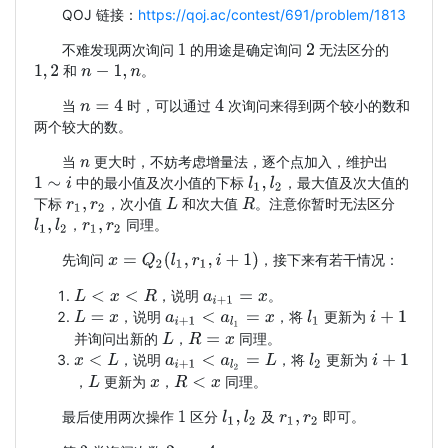
QOJ 链接：
https://qoj.ac/contest/691/problem/1813
不难发现两次询问
的用途是确定询问
无法区分的
1
2
和
。
1
,
2
n
−
1
,
n
当
时，可以通过
次询问来得到两个较小的数和
n
=
4
4
两个较大的数。
当
更大时，不妨考虑增量法，逐个点加入，维护出
n
中的最小值及次小值的下标
，最大值及次大值的
l
1
,
l
2
1
∼
i
下标
，次小值
和次大值
。注意你暂时无法区分
L
R
r
1
,
r
2
，
同理。
l
1
,
l
2
r
1
,
r
2
x
=
Q
2
(
l
1
,
r
1
,
i
+
1
)
先询问
，接下来有若干情况：
，说明
。
L
<
x
<
R
a
i
+
1
=
x
，说明
，将
更新为
L
=
x
l
1
a
i
+
1
<
a
l
1
=
x
i
+
1
并询问出新的
，
同理。
L
R
=
x
，说明
，将
更新为
x
<
L
a
i
+
1
<
a
l
2
=
L
l
2
i
+
1
，
更新为
，
同理。
L
R
<
x
x
最后使用两次操作
区分
及
即可。
l
1
,
l
2
1
r
1
,
r
2