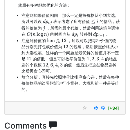
然后有多种继续优化的方法：
注意到如果价值相同，那么一定是按价格从小到大选。
所以可以设
表示考虑了所有价值
的物品，获
d
p
i
,
j
≤
i
得的价值为
，所需的最小代价，然后利用决策单调性
j
O
(
n
log
n
)
在
的时间内从
转移到
。
d
p
i
d
p
i
+
1
注意到价值的
是
，所以可以把每种价值的物
lcm
12
品分别先打包成价值为
的包裹，然后按照价格从小
12
到大选包裹。这样的一个问题是最优解的价值并不一定
是
的倍数，但是可以枚举价值为
的物品
1
,
2
,
3
,
4
12
选的个数模
的值，然后先把这些物品选掉
12
,
6
,
4
,
3
之后再贪心即可。
放弃分析，直接先按照性价比排序贪心选，然后在每种
价值物品的边界附近进行小背包。大概和前一种是等价
的。
[
+34
]
Comments