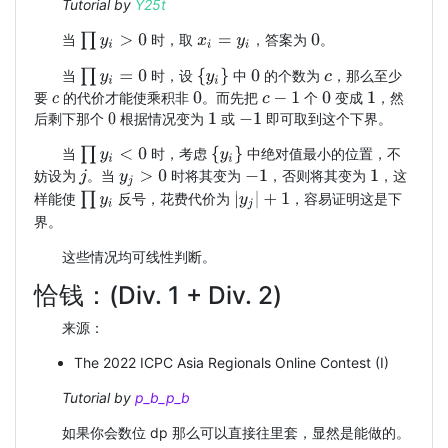
Tutorial by
Y25t
∏
y
i
>
0
当
时，取
，答案为
。
x
i
=
y
i
0
∏
y
i
=
0
{
y
i
}
当
时，设
中
的个数为
，那么至少
0
c
要
的代价才能使乘积非
。而先把
个
变成
，然
c
0
c
−
1
0
1
后剩下那个
根据情况变为
或
即可取到这个下界。
0
1
−
1
∏
y
i
<
0
{
y
i
}
当
时，考虑
中绝对值最小的位置，不
妨设为
。当
时将其变为
，否则将其变为
，这
j
y
j
>
0
−
1
1
∏
y
i
|
y
j
|
+
1
样能使
反号，花费代价为
，容易证明这是下
界。
这些情况均可线性判断。
恰钱：(Div. 1 + Div. 2)
来源：
The 2022 ICPC Asia Regionals Online Contest (I)
Tutorial by
p_b_p_b
如果你会数位 dp 那么可以直接往里套，显然是能做的。