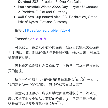
Contest
2021. Problem F. One Yen Coin
Petrozavodsk Winter 2022. Day 1. Kyoto U Contest
2. Problem F. Flatland Currency.
XXII Open Cup named after E.V. Pankratiev, Grand
Prix of Kyoto. Flatland Currency.
链接：
https://qoj.ac/problem/2544
Tutorial by
p_b_p_b
可以发现，虽然纸币有不同面额，但我们其实只关心面额
为
的纸币数。剩余的钱具体是用哪些纸币表示出来，对后续
1
操作没有影响。
因此也不难发现每次只会购买一个物品，不会出现打包购
买的情况。
5
⌈
a
i
/
5
⌉
−
a
i
所以一个价格为
的物品的价值就是
，
a
i
我们需要做一个背包问题。但是价格实在是太高了。
注意到价值很小，所以可以把价值放进状态里。设
d
p
i
,
j
表示考虑了前
个物品，获得的价值为
，所需的最小代价，
i
j
O
(
n
2
)
这样就可以把复杂度优化到
。