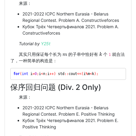
来源：
2021-2022 ICPC Northern Eurasia - Belarus
Regional Contest. Problem A. Constructiveforces
Кубок Трёх Четвертьфиналов 2021. Problem A.
Constructiveforces
Tutorial by
Y25t
其实只用保证每个长为
的子串中恰好有
个
就合法
k
m
1
了，一种简单的构造是：
for
(
int
 i
=
0
;
i
<
n
;
i
++)
 std
::
cout
<<(
i
%
m
<
k
);
保序回归问题 (Div. 2 Only)
来源：
2021-2022 ICPC Northern Eurasia - Belarus
Regional Contest. Problem E. Positive Thinking
Кубок Трёх Четвертьфиналов 2021. Problem E.
Positive Thinking