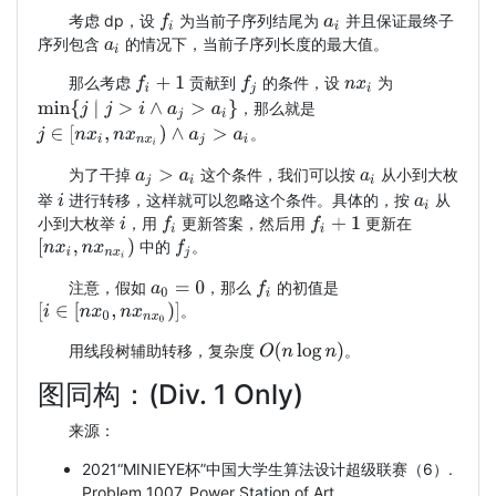
考虑 dp，设
为当前子序列结尾为
并且保证最终子
f
i
a
i
序列包含
的情况下，当前子序列长度的最大值。
a
i
那么考虑
贡献到
的条件，设
为
f
i
+
1
f
j
n
x
i
min
{
j
∣
j
>
i
∧
a
j
>
a
i
}
，那么就是
j
∈
[
n
x
i
,
n
x
n
x
i
)
∧
a
j
>
a
i
。
为了干掉
这个条件，我们可以按
从小到大枚
a
j
>
a
i
a
i
举
进行转移，这样就可以忽略这个条件。具体的，按
从
i
a
i
小到大枚举
，用
更新答案，然后用
更新在
f
i
f
i
+
1
i
[
n
x
i
,
n
x
n
x
i
)
中的
。
f
j
注意，假如
，那么
的初值是
f
i
a
0
=
0
[
i
∈
[
n
x
0
,
n
x
n
x
0
)
]
。
O
(
n
log
n
)
用线段树辅助转移，复杂度
。
图同构：(Div. 1 Only)
来源：
2021“MINIEYE杯”中国大学生算法设计超级联赛（6）.
Problem 1007. Power Station of Art