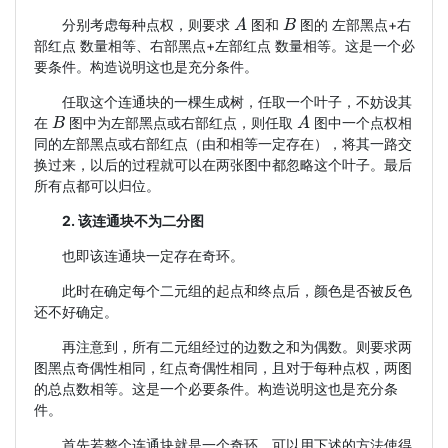
分别考虑每种点权，则要求
图和
图的 左部黑点+右
A
B
部红点 数量相等、右部黑点+左部红点 数量相等。这是一个必
要条件。构造说明这也是充分条件。
任取这个连通块的一棵生成树，任取一个叶子，不妨设其
在
图中为左部黑点或右部红点，则任取
图中一个点权相
B
A
同的左部黑点或右部红点（由和相等一定存在），将其一路交
换过来，以后的过程就可以在两张图中都忽略这个叶子。最后
所有点都可以归位。
2. 该连通块不为二分图
也即该连通块一定存在奇环。
此时在确定每个二元组的起点和终点后，颜色是否被反色
还不好确定。
再注意到，所有二元组经过的边数之和为偶数。则要求两
图黑点奇偶性相同，红点奇偶性相同，且对于每种点权，两图
的总点数相等。这是一个必要条件。构造说明这也是充分条
件。
首先若整个连通块就是一个奇环，可以用下述的方法使得