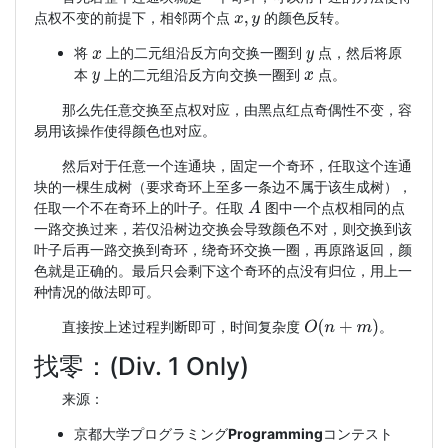
点权不变的前提下，相邻两个点
的颜色反转。
x
,
y
将
上的二元组沿反方向交换一圈到
点，然后将原
x
y
本
上的二元组沿反方向交换一圈到
点。
y
x
那么先任意交换至点权对应，由黑点红点奇偶性不变，容
易用该操作使得颜色也对应。
然后对于任意一个连通块，固定一个奇环，任取这个连通
块的一棵生成树（要求奇环上至多一条边不属于该生成树），
任取一个不在奇环上的叶子。任取
图中一个点权相同的点
A
一路交换过来，若仅沿树边交换会导致颜色不对，则交换到该
叶子后再一路交换到奇环，绕奇环交换一圈，再原路返回，颜
色就是正确的。最后只会剩下这个奇环的点没有归位，用上一
种情况的做法即可。
O
(
n
+
m
)
直接按上述过程判断即可，时间复杂度
。
找零：(Div. 1 Only)
来源：
京都大学プログラミング
Programming
コンテスト