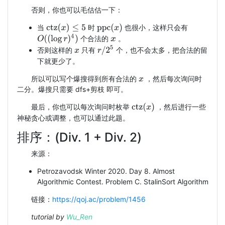
否则，你也可以毛估估一下：
ctz
(
x
)
≤
5
ppc
(
x
)
当
时
也很小，这样只会有
O
(
(
log
r
)
4
)
个合法的
。
x
r
/
2
5
否则这样的
只有
个，也不会太多，把合法的留
x
下就更少了。
所以可以写个爆搜得到所有合法的
，然后每次询问时
x
二分。爆搜只需要 dfs+剪枝 即可。
ctz
(
x
)
最后，你也可以每次询问时枚举
，然后进行一些
神秘贪心或调整，也可以通过此题。
排序：(Div. 1 + Div. 2)
来源：
Petrozavodsk Winter 2020. Day 8. Almost
Algorithmic Contest. Problem C. StalinSort Algorithm
链接：
https://qoj.ac/problem/1456
tutorial by
Wu_Ren