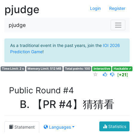
pjudge
Login
Register
pjudge
As a traditional event in the past years, join the
IOI 2026
Prediction Game
!
Time Limit: 2 s
Memory Limit: 512 MB
Total points: 100
Interactive
Hackable ✓
[
+21
]
Public Round #4
B. 【PR #4】猜猜看
Statistics
Statement
Languages