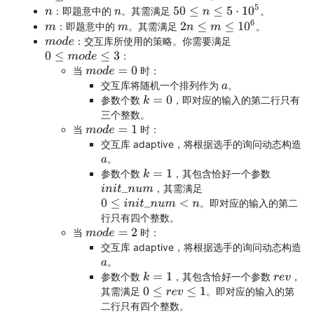
50
≤
n
≤
5
⋅
10
5
：即题意中的
。其需满足
。
n
n
2
n
≤
m
≤
10
6
：即题意中的
。其需满足
。
m
m
：交互库所使用的策略。你需要满足
m
o
d
e
：
0
≤
m
o
d
e
≤
3
当
时：
m
o
d
e
=
0
交互库将随机一个排列作为
。
a
参数个数
，即对应的输入的第二行只有
k
=
0
三个整数。
当
时：
m
o
d
e
=
1
交互库 adaptive，将根据选手的询问动态构造
。
a
参数个数
，其包含恰好一个参数
k
=
1
，其需满足
i
n
i
t
_
n
u
m
。即对应的输入的第二
0
≤
i
n
i
t
_
n
u
m
<
n
行只有四个整数。
当
时：
m
o
d
e
=
2
交互库 adaptive，将根据选手的询问动态构造
。
a
参数个数
，其包含恰好一个参数
，
k
=
1
r
e
v
其需满足
。即对应的输入的第
0
≤
r
e
v
≤
1
二行只有四个整数。