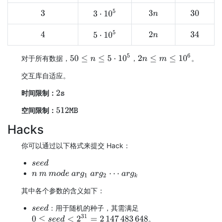
3
⋅
10
5
3
3
n
30
5
⋅
10
5
4
34
2
n
50
≤
n
≤
5
⋅
10
5
2
n
≤
m
≤
10
6
对于所有数据，
，
。
交互库自适应。
时间限制：
2
s
空间限制：
512
MB
Hacks
你可以通过以下格式来提交 Hack：
s
e
e
d
m
o
d
e
n
m
a
r
g
1
a
r
g
2
⋯
a
r
g
k
其中各个参数的含义如下：
：用于随机的种子，其需满足
s
e
e
d
0
≤
s
e
e
d
<
2
31
=
2
147
483
648
。