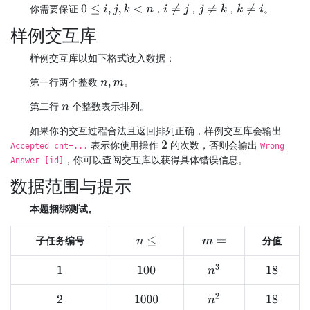
你需要保证
，
，
，
。
0
≤
i
,
j
,
k
<
n
i
≠
j
j
≠
k
k
≠
i
样例交互库
样例交互库以如下格式读入数据：
第一行两个整数
。
n
,
m
第二行
个整数表示排列。
n
如果你的交互过程合法且返回排列正确，样例交互库会输出
表示你使用操作
的次数，否则会输出
2
Accepted cnt=...
Wrong
，你可以查阅交互库以获得具体错误信息。
Answer [id]
数据范围与提示
本题捆绑测试。
子任务编号
分值
n
≤
m
=
n
3
1
100
18
n
2
2
1000
18