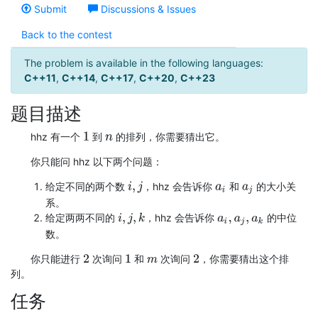
Submit
Discussions & Issues
Back to the contest
The problem is available in the following languages:
C++11
,
C++14
,
C++17
,
C++20
,
C++23
题目描述
hhz 有一个
到
的排列，你需要猜出它。
1
n
你只能问 hhz 以下两个问题：
给定不同的两个数
，hhz 会告诉你
和
的大小关
i
,
j
a
i
a
j
系。
给定两两不同的
，hhz 会告诉你
的中位
i
,
j
,
k
a
i
,
a
j
,
a
k
数。
你只能进行
次询问
和
次询问
，你需要猜出这个排
2
1
m
2
列。
任务