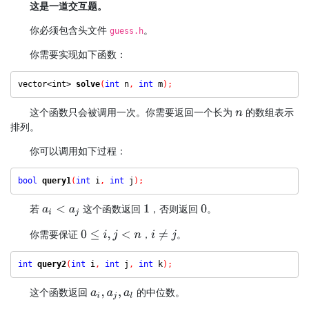
这是一道交互题。
你必须包含头文件
。
guess.h
你需要实现如下函数：
vector<int>
solve
(
int
 n
,
int
 m
);
这个函数只会被调用一次。你需要返回一个长为
的数组表示
n
排列。
你可以调用如下过程：
bool
query1
(
int
 i
,
int
 j
);
若
这个函数返回
，否则返回
。
a
i
<
a
j
1
0
你需要保证
，
。
i
≠
j
0
≤
i
,
j
<
n
int
query2
(
int
 i
,
int
 j
,
int
 k
);
这个函数返回
的中位数。
a
i
,
a
j
,
a
l