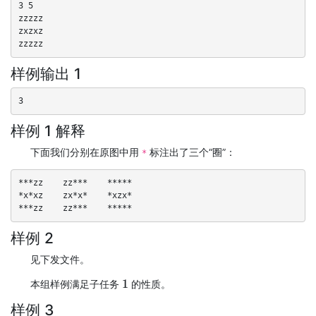
3 5

zzzzz

zxzxz

zzzzz
样例输出 1
3
样例 1 解释
下面我们分别在原图中用
标注出了三个“圈”：
*
***zz    zz***    *****

*x*xz    zx*x*    *xzx*

***zz    zz***    *****
样例 2
见下发文件。
本组样例满足子任务
的性质。
1
样例 3