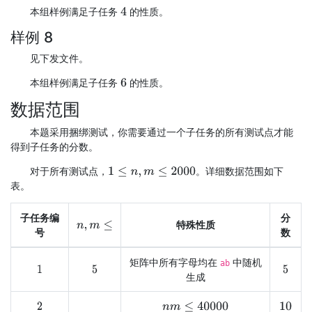
本组样例满足子任务
的性质。
4
样例 8
见下发文件。
本组样例满足子任务
的性质。
6
数据范围
本题采用捆绑测试，你需要通过一个子任务的所有测试点才能
得到子任务的分数。
对于所有测试点，
。详细数据范围如下
1
≤
n
,
m
≤
2000
表。
子任务编
分
特殊性质
n
,
m
≤
号
数
矩阵中所有字母均在
中随机
ab
1
5
5
生成
n
m
≤
40000
2
10