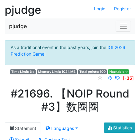
pjudge
Login
Register
pjudge
As a traditional event in the past years, join the
IOI 2026
Prediction Game
!
Time Limit: 6 s
Memory Limit: 1024 MB
Total points: 100
Hackable ✓
[
-35
]
#21696. 【NOIP Round
#3】数圈圈
Statistics
Statement
Languages
Submit
Custom Test