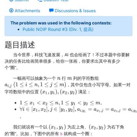
Attachments
Discussions & Issues
The problem was used in the following contests:
Public NOIP Round #3 (Div. 1, 提高)
题目描述
当今世界，科技飞速发展，AI 也会绘画了！不过本题中你要解
决的任务比绘画简单很多，给你一张画，你要求出其中有多少
个“圈”。
一幅画可以抽象为一个
行
列的字符数组
n
m
a
i
,
j
(
1
≤
i
≤
n
,
1
≤
j
≤
m
)
，其中仅包含小写字母。如果一对
(
x
1
,
y
1
)
,
(
x
2
,
y
2
)
字符数组中的位置
满足：
。
1
≤
x
1
<
x
2
≤
n
,
1
≤
y
1
<
y
2
≤
m
∀
i
∈
[
x
1
,
x
2
]
,
j
∈
[
y
1
,
y
2
]
,
a
i
,
y
1
=
a
x
1
,
j
=
a
x
2
,
j
=
a
i
,
y
2
。
(
x
1
,
y
1
)
(
x
2
,
y
2
)
我们就说有一个以
为左上角、
为右下角
的“圈”。比如，下图中的所有
就构成一个圈：
b