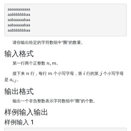
aaaaaaaaaaa

aabbbbbbbaa

aabaaaaabaa

aabaaaaabaa

aabbbbbbbaa
请你输出给定的字符数组中“圈”的数量。
输入格式
第一行两个正整数
。
n
,
m
接下来
行，每行
个小写字母，第
行的第
个小写字母
n
m
i
j
是
。
a
i
,
j
输出格式
输出一个非负整数表示字符数组中“圈”的个数。
样例输入输出
样例输入 1