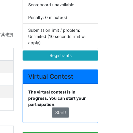
Scoreboard unavailable
Penalty: 0 minute(s)
Submission limit / problem:
对其他提
Unlimited (10 seconds limit will
apply)
Registrants
Virtual Contest
The virtual contest is in
progress. You can start your
participation.
Start!