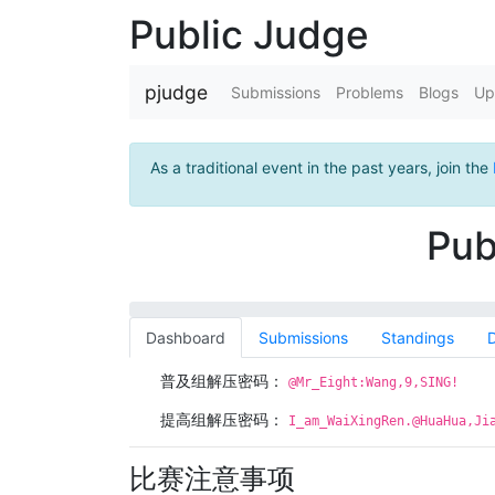
Public Judge
pjudge
Submissions
Problems
Blogs
Up
As a traditional event in the past years, join the
Pub
Dashboard
Submissions
Standings
D
普及组解压密码：
@Mr_Eight:Wang,9,SING!
提高组解压密码：
I_am_WaiXingRen.@HuaHua,Ji
比赛注意事项