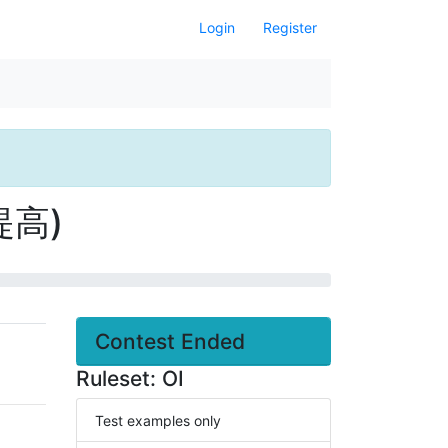
Login
Register
 提高)
Contest Ended
Ruleset: OI
Test examples only