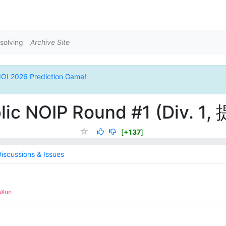
solving
Archive Site
IOI 2026 Prediction Game
!
lic NOIP Round #1 (Div. 1,
[
+137
]
iscussions & Issues
aXun