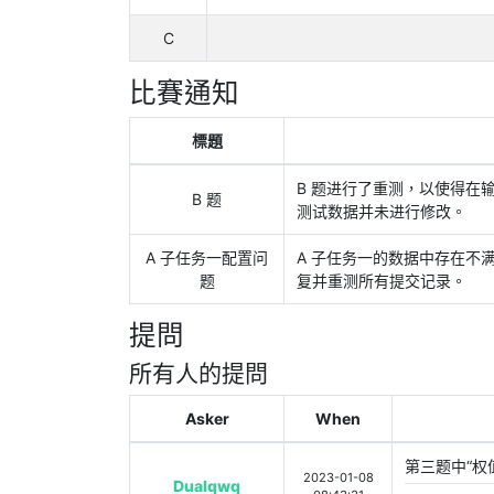
C
比賽通知
標題
B 题进行了重测，以使得在输
B 题
测试数据并未进行修改。
A 子任务一配置问
A 子任务一的数据中存在不
题
复并重测所有提交记录。
提問
所有人的提問
Asker
When
第三题中“权值为 
2023-01-08
Dualqwq