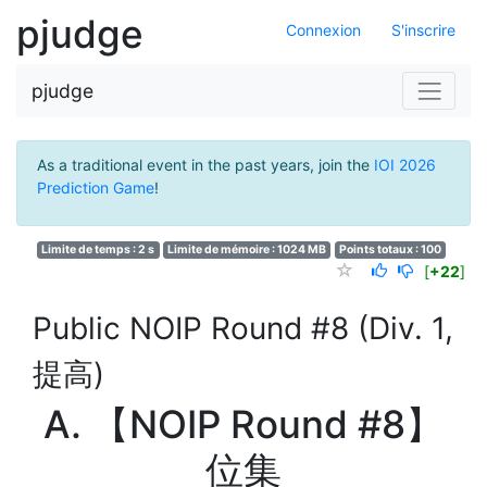
pjudge
Connexion
S'inscrire
pjudge
As a traditional event in the past years, join the
IOI 2026
Prediction Game
!
Limite de temps : 2 s
Limite de mémoire : 1024 MB
Points totaux : 100
[
+22
]
Public NOIP Round #8 (Div. 1,
提高)
A. 【NOIP Round #8】
位集