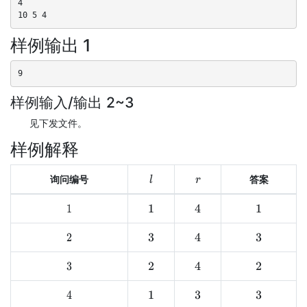
4

10 5 4
样例输出 1
9
样例输入/输出 2~3
见下发文件。
样例解释
询问编号
答案
l
r
4
1
1
1
4
2
3
3
4
3
2
2
4
1
3
3