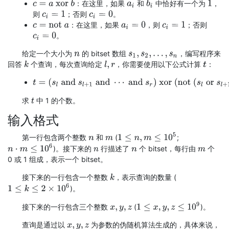
：在这里，如果
和
中恰好有一个为
，
c
=
a
xor
b
b
i
a
i
1
则
；否则
。
c
i
=
1
c
i
=
0
：在这里，如果
，则
；否则
c
=
not
a
a
i
=
0
c
i
=
1
。
c
i
=
0
给定一个大小为
的 bitset 数组
，编写程序来
n
s
1
,
s
2
,
…
,
s
n
回答
个查询，每次查询给定
，你需要使用以下公式计算
：
k
l
,
r
t
t
=
(
s
l
and
s
l
+
1
and
⋯
and
s
r
)
xor
(
not
(
s
l
or
s
l
+
1
or
⋯
or
s
r
)
)
求
中 1 的个数。
t
输入格式
1
≤
n
,
m
≤
10
5
第一行包含两个整数
和
(
;
n
m
n
⋅
m
≤
10
6
)。接下来的
行描述了
个 bitset，每行由
个
n
n
m
0 或 1 组成，表示一个 bitset。
接下来的一行包含一个整数
，表示查询的数量 (
k
1
≤
k
≤
2
×
10
6
)。
1
≤
x
,
y
,
z
≤
10
9
接下来的一行包含三个整数
(
)。
x
,
y
,
z
查询是通过以
为参数的伪随机算法生成的，具体来说，
x
,
y
,
z