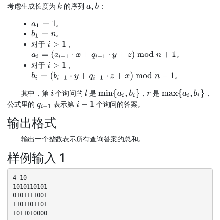
考虑生成长度为
的序列
：
k
a
,
b
。
a
1
=
1
。
b
1
=
n
对于
，
i
>
1
a
i
=
(
a
i
−
1
⋅
x
+
q
i
−
1
⋅
y
+
z
)
mod
n
+
1
。
对于
，
i
>
1
b
i
=
(
b
i
−
1
⋅
y
+
q
i
−
1
⋅
z
+
x
)
mod
n
+
1
。
min
{
a
i
,
b
i
}
max
{
a
i
,
b
i
}
其中，第
个询问的
是
，
是
，
l
i
r
公式里的
表示第
个询问的答案。
q
i
−
1
i
−
1
输出格式
输出一个整数表示所有查询答案的总和。
样例输入 1
4 10

1010110101

0101111001

1101101101

1011010000
