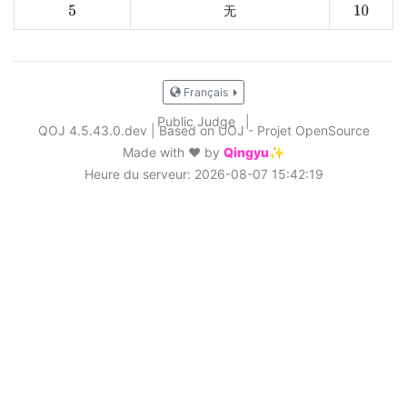
无
5
10
Français
Public Judge
|
QOJ 4.5.43.0.dev
|
Based on UOJ - Projet OpenSource
Made with ❤️ by
Qingyu✨
Heure du serveur: 2026-08-07 15:42:19