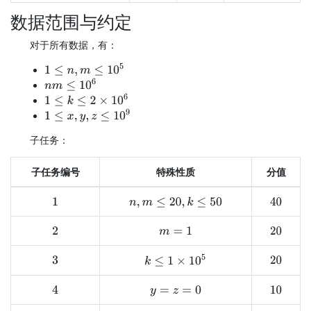
数据范围与约定
对于所有数据，有：
1
≤
n
,
m
≤
10
5
n
m
≤
10
6
1
≤
k
≤
2
×
10
6
1
≤
x
,
y
,
z
≤
10
9
子任务：
子任务编号
特殊性质
分值
n
,
m
≤
20
,
k
≤
50
40
1
2
m
=
1
20
k
≤
1
×
10
5
3
20
4
y
=
z
=
0
10