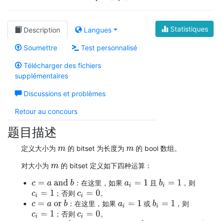
Statistiques
Description
Langues
Soumettre
Test personnalisé
Télécharger des fichiers
supplémentaires
Discussions et problèmes
Retour au concours
题目描述
定义大小为
的 bitset 为长度为
的 bool 数组。
m
m
对大小为
的 bitset 定义如下四种运算：
m
：在这里，如果
且
，则
c
=
a
and
b
b
i
=
1
a
i
=
1
；否则
。
c
i
=
1
c
i
=
0
：在这里，如果
或
，则
c
=
a
or
b
b
i
=
1
a
i
=
1
；否则
。
c
i
=
1
c
i
=
0