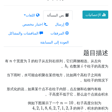
الإحصائيات
اللغات
نص المسألة
اختبار مخصص
إرسال
المناقشات والمشاكل
المرفقات
العودة إلى المسابقة
题目描述
有
个宽度为
的柱子从左到右排列，它们两侧相连。从左向
n
1
。
右数第
个柱子的高度为
h
i
i
当下雨时，水可能会积聚在某些地方，比如两个高柱子之间有
短柱子的情况下。
形式化的说，如果某个点不在柱子内部，点左侧和右侧均有格
子高度不低于它，那么这个点就会积水。
例如下图展示了一个
，柱子高度分别为
n
=
10
的例子，积水的体积为
4
,
2
,
1
,
8
,
6
,
2
,
7
,
1
,
2
,
3