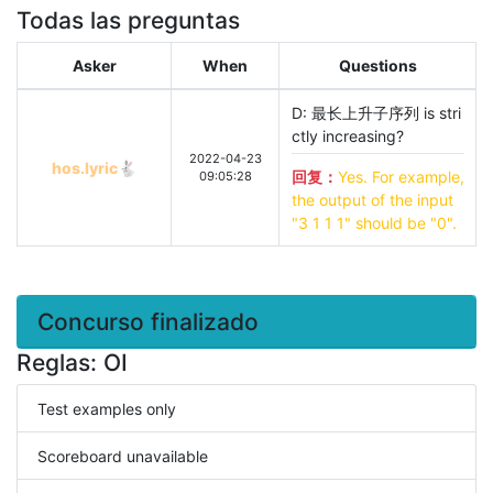
Todas las preguntas
Asker
When
Questions
D: 最长上升子序列 is stri
ctly increasing?
2022-04-23
hos.lyric🐇
回复：
Yes. For example, 
09:05:28
the output of the input 
"3 1 1 1" should be "0".
Concurso finalizado
Reglas: OI
Test examples only
Scoreboard unavailable