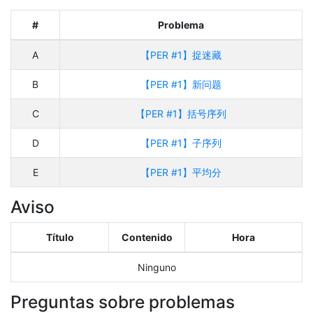
#
Problema
A
【PER #1】捉迷藏
B
【PER #1】新问题
C
【PER #1】括号序列
D
【PER #1】子序列
E
【PER #1】平均分
Aviso
Título
Contenido
Hora
Ninguno
Preguntas sobre problemas