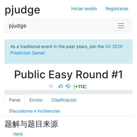
pjudge
Iniciar sesión
Registrarse
pjudge
As a traditional event in the past years, join the
IOI 2026
Prediction Game
!
Public Easy Round #1
[
+112
]
Panel
Envíos
Clasificación
Discusiones e incidencias
题解与题目来源
Here