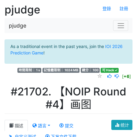
pjudge
登錄
註冊
pjudge
As a traditional event in the past years, join the
IOI 2026
Prediction Game
!
時間限制： 1 s
記憶體限制： 1024 MB
總分： 100
可 Hack ✓
[
+6
]
#21702. 【NOIP Round
#4】画图
统计
描述
語言
提交
自定义测试
下发文件下载