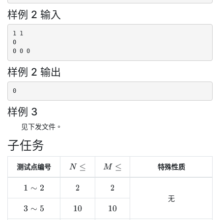
样例 2 输入
1 1

0

0 0 0
样例 2 输出
0
样例 3
见下发文件。
子任务
测试点编号
特殊性质
N
≤
M
≤
1
∼
2
2
2
无
3
∼
5
10
10