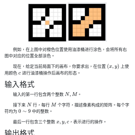
例如，在上图中对橙色位置使用油漆桶进行涂色，会将所有右
图中对应的位置全部涂色。
(
x
,
y
)
现在，给定当前局面下的画布，你要求出，在位置
上使
用颜色
进行油漆桶操作后画布的形态。
c
输入格式
输入的第一行包含两个整数
。
N
,
M
接下来
行，每行
个字符，描述像素构成的矩阵。每个字
N
M
符均为
中的整数。
0
∼
9
最后一行包含三个整数
，表示进行的操作。
x
,
y
,
c
输出格式