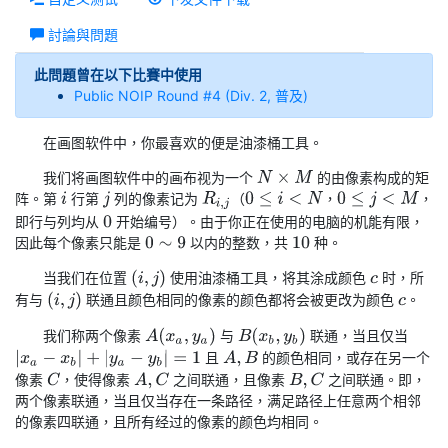
討論與問題
此問題曾在以下比賽中使用
Public NOIP Round #4 (Div. 2, 普及)
在画图软件中，你最喜欢的便是油漆桶工具。
我们将画图软件中的画布视为一个
的由像素构成的矩
N
×
M
阵。第
行第
列的像素记为
（
，
，
R
i
,
j
0
≤
i
<
N
0
≤
j
<
M
i
j
即行与列均从
开始编号）。由于你正在使用的电脑的机能有限，
0
因此每个像素只能是
以内的整数，共
种。
0
∼
9
10
(
i
,
j
)
当我们在位置
使用油漆桶工具，将其涂成颜色
时，所
c
(
i
,
j
)
有与
联通且颜色相同的像素的颜色都将会被更改为颜色
。
c
A
(
x
a
,
y
a
)
B
(
x
b
,
y
b
)
我们称两个像素
与
联通，当且仅当
|
x
a
−
x
b
|
+
|
y
a
−
y
b
|
=
1
且
的颜色相同，或存在另一个
A
,
B
像素
，使得像素
之间联通，且像素
之间联通。即，
C
A
,
C
B
,
C
两个像素联通，当且仅当存在一条路径，满足路径上任意两个相邻
的像素四联通，且所有经过的像素的颜色均相同。