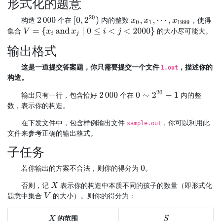
形式化的题意
[
0
,
2
20
)
构造
个在
内的整数
，使得
2
000
x
0
,
x
1
,
⋯
,
x
1999
V
=
{
x
i
and
x
j
∣
0
≤
i
<
j
<
2000
}
集合
的大小尽可能大。
输出格式
这是一道提交答案题，你只需要提交一个文件
，描述你的
1.out
构造。
0
∼
2
20
−
1
输出只有一行，包含恰好
个在
内的整
2
000
数，表示你的构造。
在下发文件中，包含样例输出文件
，你可以利用此
sample.out
文件来参考正确的输出格式。
子任务
若你输出的方案不合法，则你的得分为
。
0
否则，记
表示你的构造中本质不同的孩子的数量（即形式化
X
题意中集合
的大小）。则你的得分为：
V
的范围
X
S