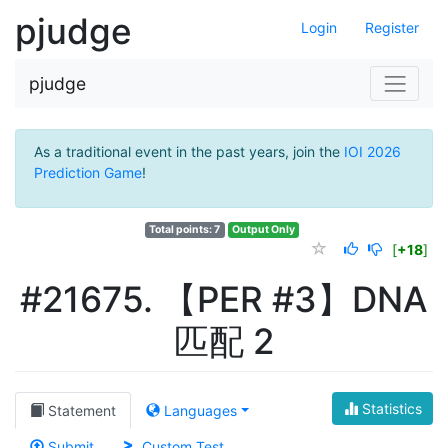
pjudge
Login
Register
pjudge
As a traditional event in the past years, join the
IOI 2026
Prediction Game
!
Total points: 7
Output Only
[
+18
]
#21675. 【PER #3】DNA
匹配 2
Statistics
Statement
Languages
Submit
Custom Test