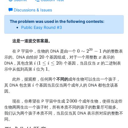
Discussions & Issues
The problem was used in the following contests:
Public Easy Round #3
这是一道提交答案题。
0
∼
2
20
−
1
在 P 宇宙中，生物的 DNA 是由一个
内的整数表
示的。DNA 由恰好
个基因组成，对于一个用整数
表示的
20
x
DNA，其包含第
(
) 个基因，当且仅当
的二进制表
i
1
≤
i
≤
20
x
示中从低到高第
位为
。
i
1
此外，据观察，任何两个
不同的
成年生物可以生出一个孩子，
其 DNA 包含第
个基因当且仅当两个成年人的 DNA 都包含该基
i
因。
现在，你希望在 P 宇宙中生成
个成年生物，使得当这些
2
000
生物两两生出一个孩子时，所有本质不同的孩子的数量尽可能多。
我们认为两个孩子本质不同，当且仅当其 DNA 表示所对应的整数不
同。