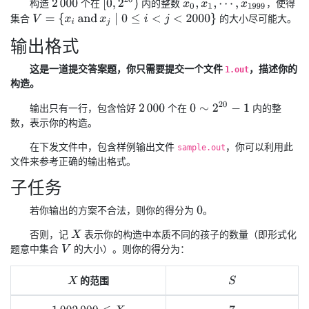
[
0
,
2
20
)
构造
个在
内的整数
，使得
2
000
x
0
,
x
1
,
⋯
,
x
1999
集合
的大小尽可能大。
V
=
{
x
i
and
x
j
∣
0
≤
i
<
j
<
2000
}
输出格式
这是一道提交答案题，你只需要提交一个文件
，描述你的
1.out
构造。
0
∼
2
20
−
1
输出只有一行，包含恰好
个在
内的整
2
000
数，表示你的构造。
在下发文件中，包含样例输出文件
，你可以利用此
sample.out
文件来参考正确的输出格式。
子任务
若你输出的方案不合法，则你的得分为
。
0
否则，记
表示你的构造中本质不同的孩子的数量（即形式化
X
题意中集合
的大小）。则你的得分为：
V
的范围
X
S