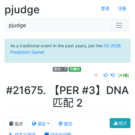
pjudge
登录
注册
pjudge
As a traditional event in the past years, join the
IOI 2026
Prediction Game
!
总分： 7
仅输出
[
+18
]
#21675. 【PER #3】DNA
匹配 2
统计
描述
语言
提交
自定义测试
讨论与问题