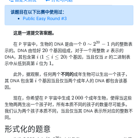
该题目在以下比赛中使用过：
Public Easy Round #3
这是一道提交答案题。
0
∼
2
20
−
1
在 P 宇宙中，生物的 DNA 是由一个
内的整数表
示的。DNA 由恰好
个基因组成，对于一个用整数
表示的
20
x
DNA，其包含第
(
) 个基因，当且仅当
的二进制表
i
1
≤
i
≤
20
x
示中从低到高第
位为
。
i
1
此外，据观察，任何两个
不同的
成年生物可以生出一个孩子，
其 DNA 包含第
个基因当且仅当两个成年人的 DNA 都包含该基
i
因。
现在，你希望在 P 宇宙中生成
个成年生物，使得当这些
2
000
生物两两生出一个孩子时，所有本质不同的孩子的数量尽可能多。
我们认为两个孩子本质不同，当且仅当其 DNA 表示所对应的整数不
同。
形式化的题意